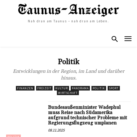
Nah dran am Taunus – nah dran am Leben.
Politik
Entwicklungen in der Region, im Land und darüber
hinaus.
FINANZEN
FREIZEIT
KULTUR
PANORAMA
POLITIK
SPORT
WIRTSCHAFT
Bundesaußenminister Wadephul
muss Reise nach Südamerika
aufgrund technischer Probleme mit
Regierungsflugzeug umplanen
08.11.2025
POLITIK