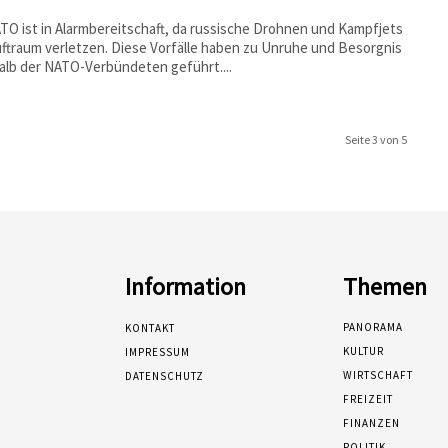
TO ist in Alarmbereitschaft, da russische Drohnen und Kampfjets
ftraum verletzen. Diese Vorfälle haben zu Unruhe und Besorgnis
alb der NATO-Verbündeten geführt....
Seite 3 von 5
Information
Themen
PANORAMA
KONTAKT
KULTUR
IMPRESSUM
WIRTSCHAFT
DATENSCHUTZ
FREIZEIT
FINANZEN
POLITIK