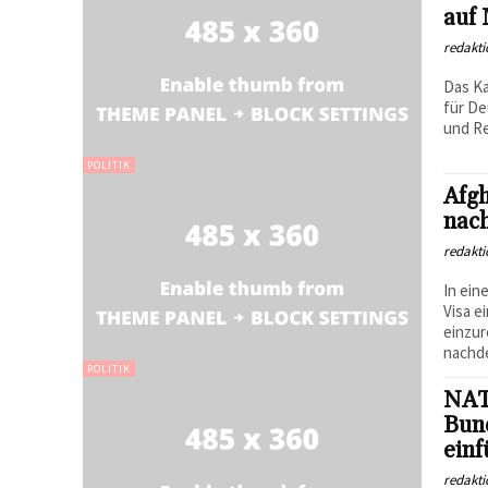
auf
redakti
Das Ka
für D
und Re
POLITIK
Afgh
nach
redakti
In ei
Visa e
einzur
nachde
POLITIK
NAT
Bun
ein
redakti