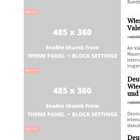
Bundes
POLITIK
Wies
Vale
redakti
Am Val
Mauerg
intern
trugen
POLITIK
Deu
Wied
und 
redakti
Deutsc
intens
diskut
POLITIK
Deut