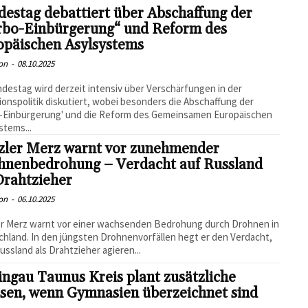
estag debattiert über Abschaffung der
rbo-Einbürgerung“ und Reform des
opäischen Asylsystems
on
-
08.10.2025
destag wird derzeit intensiv über Verschärfungen in der
ionspolitik diskutiert, wobei besonders die Abschaffung der
o-Einbürgerung' und die Reform des Gemeinsamen Europäischen
stems...
zler Merz warnt vor zunehmender
hnenbedrohung – Verdacht auf Russland
Drahtzieher
on
-
06.10.2025
er Merz warnt vor einer wachsenden Bedrohung durch Drohnen in
hland. In den jüngsten Drohnenvorfällen hegt er den Verdacht,
ussland als Drahtzieher agieren...
ngau Taunus Kreis plant zusätzliche
ssen, wenn Gymnasien überzeichnet sind