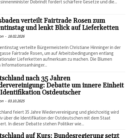
innenminister Dobrindt fordert schärfere Gesetze und die...
baden verteilt Fairtrade Rosen zum
ntinstag und lenkt Blick auf Lieferketten
on
-
18.02.2026
entinstag verteilte Bürgermeisterin Christiane Hinninger in der
asse Fairtrade Rosen, um auf Arbeitsbedingungen entlang
ationaler Lieferketten aufmerksam zu machen. Die Blumen
 Informationsanhänger...
tschland nach 35 Jahren
ervereinigung: Debatte um innere Einheit
Identifikation Ostdeutscher
on
-
03.10.2025
hland feiert 35 Jahre Wiedervereinigung und gleichzeitig wird
iv über die Identifikation der Ostdeutschen mit dem Staat
iert. In dieser Debatte stehen Politiker wie...
schland auf Kurs: Bundesregierung setzt