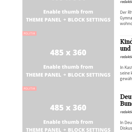
redakti
Der Rh
Gymnas
wohnor
POLITIK
Kind
und 
redakti
In Kas
seine 
gewähl
POLITIK
Deut
Bun
redakti
In Deu
Diskus