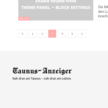
Die NA
den Lu
innerh
POLITIK
1
2
3
4
5
Nah dran am Taunus – nah dran am Leben.