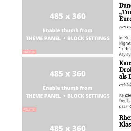
Bund
„Tu
Eur
redakti
Im Bun
Migrat
'Turb
POLITIK
Asylsy
Kan
Dro
als 
redakti
Kanzl
Deutsc
dass R
POLITIK
Rhei
Kla