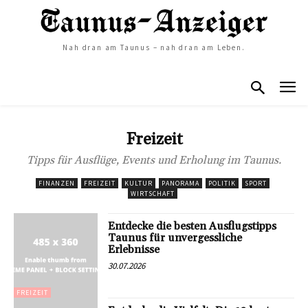
Nah dran am Taunus – nah dran am Leben.
Freizeit
Tipps für Ausflüge, Events und Erholung im Taunus.
FINANZEN
FREIZEIT
KULTUR
PANORAMA
POLITIK
SPORT
WIRTSCHAFT
Entdecke die besten Ausflugstipps
Taunus für unvergessliche
Erlebnisse
30.07.2026
FREIZEIT