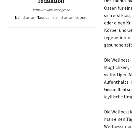
redaktion
Der Taunus bi
Oasen für ein
https://taunus-anzeiger.de
sich erstklas
Nah dran am Taunus – nah dran am Leben.
oder einen Ku
Körper und G
regenerieren. 
gesundheitsfö
Die Wellness
Möglichkeit, 
vielfältigen 
Aufenthalts i
Gesundheitsor
idyllische Um
Die Wellnessl
man einen Ta
Wellnessurlau