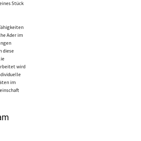
eines Stück
Fähigkeiten
che Ader im
ingen
n diese
lie
rbeitet wird
dividuelle
täten im
einschaft
 am