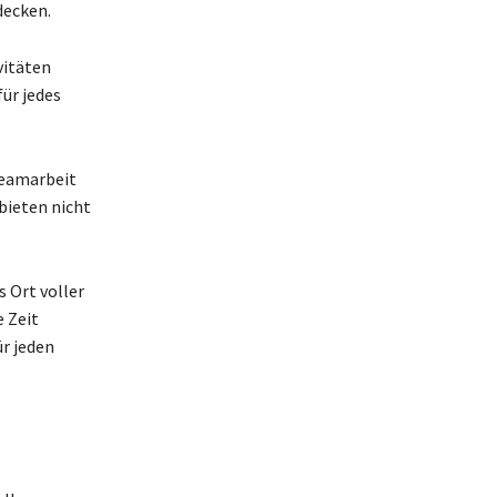
decken.
vitäten
ür jedes
Teamarbeit
bieten nicht
s Ort voller
 Zeit
ür jeden