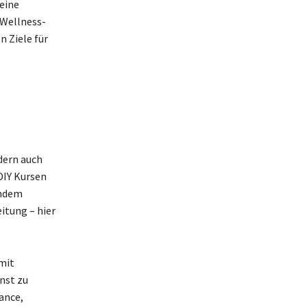
 eine
 Wellness-
 Ziele für
dern auch
DIY Kursen
lndem
itung – hier
mit
nst zu
ance,