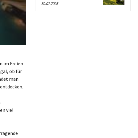
30.07.2026
n im Freien
gal, ob für
indet man
 entdecken.
n
en viel
orragende