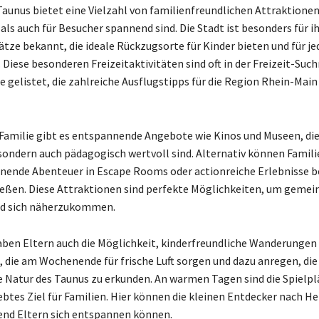
unus bietet eine Vielzahl von familienfreundlichen Attraktionen
ls auch für Besucher spannend sind. Die Stadt ist besonders für i
ätze bekannt, die ideale Rückzugsorte für Kinder bieten und für j
. Diese besonderen Freizeitaktivitäten sind oft in der Freizeit-Su
 gelistet, die zahlreiche Ausflugstipps für die Region Rhein-Main
 Familie gibt es entspannende Angebote wie Kinos und Museen, die
sondern auch pädagogisch wertvoll sind. Alternativ können Famili
nende Abenteuer in Escape Rooms oder actionreiche Erlebnisse 
eßen. Diese Attraktionen sind perfekte Möglichkeiten, um gemei
nd sich näherzukommen.
ben Eltern auch die Möglichkeit, kinderfreundliche Wanderungen
die am Wochenende für frische Luft sorgen und dazu anregen, die
Natur des Taunus zu erkunden. An warmen Tagen sind die Spielpl
iebtes Ziel für Familien. Hier können die kleinen Entdecker nach H
end Eltern sich entspannen können.