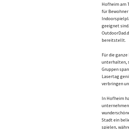
Hofheim am Ta
für Bewohner a
Indoorspielpl
geeignet sind
OutdoorDad.de
bereitstellt.
Für die ganze
unterhalten, 
Gruppen span
Lasertag geni
verbringen u
In Hofheim ha
unternehmen, 
wunderschöne 
Stadt ein bel
spielen, währ