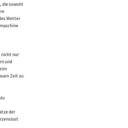
, die sowohl
hre
edes Wetter
chmaschine
 nicht nur
en und
beim
nsam Zeit zu
 zu
ätze der
erzenslust