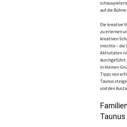
schauspieleris
auf die Bühne
Die kreative V
zu erlernen u
kreativen Sch
möchte – die 
Aktivitäten ni
durchgeführt 
in kleinen Gr
Tipps von erf
Taunus steige
und den Austa
Familie
Taunus