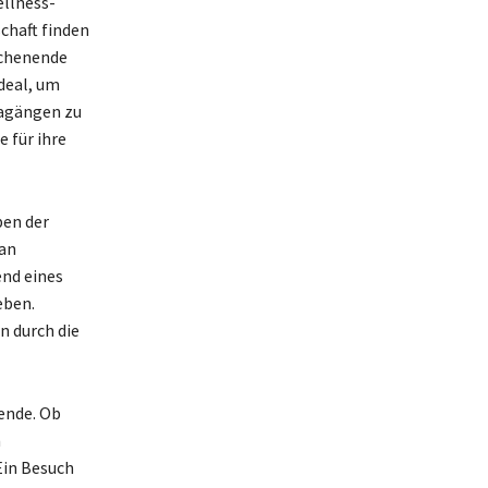
ellness-
chaft finden
ochenende
deal, um
nagängen zu
e für ihre
en der
 an
end eines
eben.
n durch die
ende. Ob
n
Ein Besuch