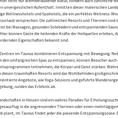
etet nicht nur atemberaubende Natur, sondern auch zahlreiche W
en unvergesslichen Aufenthalt. Inmitten dieser malerischen Lands
sige Wellnesshotels und Spahotels, die ein perfektes Wellness-W
rzurlaub versprechen. Die zahlreichen Resorts und Thermen sind i
eist bei Massagen, gesunden Solebädern und entspannenden Sau
Hier können Gäste die heilenden Kräfte der Heilquellen erleben, di
rdernden Eigenschaften bekannt sind.
-Zentren im Taunus kombinieren Entspannung mit Bewegung. Neb
in den umfangreichen Spas zu entspannen, können Besucher auch
Aktivprogrammen teilnehmen, die Körper und Geist stärken. Währ
n diesen traumhaften Resorts wird das Wohlbefinden großgeschri
ientierte Angebote, wie Yoga-Sessions und geführte Wanderunge
gebung, runden das Erlebnis ab.
andschaften in Hessen sind ein wahres Paradies für Erholungssuch
gesausflug in die angrenzenden Thermen oder einen mehrtägige
b plant, im Taunus findet jeder die passende Entspannungsoase. 