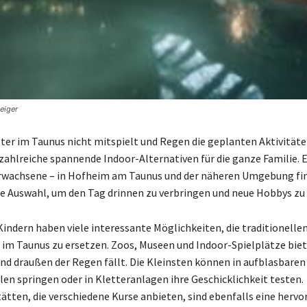
eiger
er im Taunus nicht mitspielt und Regen die geplanten Aktivitäte
 zahlreiche spannende Indoor-Alternativen für die ganze Familie. E
Erwachsene – in Hofheim am Taunus und der näheren Umgebung f
ige Auswahl, um den Tag drinnen zu verbringen und neue Hobbys zu
Kindern haben viele interessante Möglichkeiten, die traditionelle
m Taunus zu ersetzen. Zoos, Museen und Indoor-Spielplätze biet
nd draußen der Regen fällt. Die Kleinsten können in aufblasbaren
en springen oder in Kletteranlagen ihre Geschicklichkeit testen.
ätten, die verschiedene Kurse anbieten, sind ebenfalls eine herv