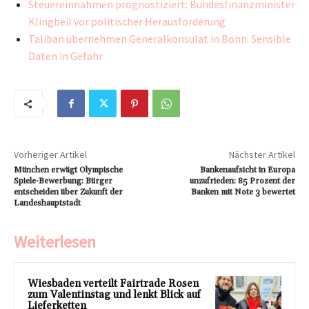
Steuereinnahmen prognostiziert: Bundesfinanzminister
Klingbeil vor politischer Herausforderung
Taliban übernehmen Generalkonsulat in Bonn: Sensible
Daten in Gefahr
Vorheriger Artikel
Nächster Artikel
München erwägt Olympische
Bankenaufsicht in Europa
Spiele-Bewerbung: Bürger
unzufrieden: 85 Prozent der
entscheiden über Zukunft der
Banken mit Note 3 bewertet
Landeshauptstadt
Weiterlesen
Wiesbaden verteilt Fairtrade Rosen
zum Valentinstag und lenkt Blick auf
Lieferketten