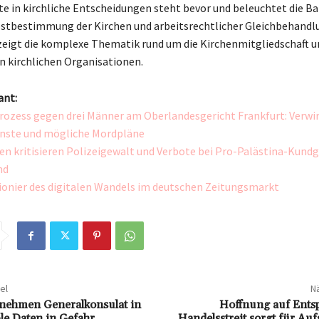
te in kirchliche Entscheidungen steht bevor und beleuchtet die B
stbestimmung der Kirchen und arbeitsrechtlicher Gleichbehandlu
zeigt die komplexe Thematik rund um die Kirchenmitgliedschaft u
in kirchlichen Organisationen.
ant:
ozess gegen drei Männer am Oberlandesgericht Frankfurt: Verwi
nste und mögliche Mordpläne
n kritisieren Polizeigewalt und Verbote bei Pro-Palästina-Kund
nd
Pionier des digitalen Wandels im deutschen Zeitungsmarkt
el
Nä
nehmen Generalkonsulat in
Hoffnung auf Ent
le Daten in Gefahr
Handelsstreit sorgt für A