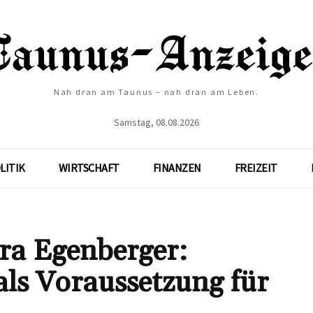
Nah dran am Taunus – nah dran am Leben.
Samstag, 08.08.2026
LITIK
WIRTSCHAFT
FINANZEN
FREIZEIT
era Egenberger:
als Voraussetzung für