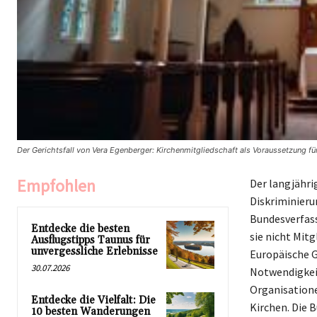
Der Gerichtsfall von Vera Egenberger: Kirchenmitgliedschaft als Voraussetzung fü
Empfohlen
Der langjähri
Diskriminieru
Bundesverfass
Entdecke die besten
sie nicht Mitg
Ausflugstipps Taunus für
unvergessliche Erlebnisse
Europäische G
30.07.2026
Notwendigkeit
Organisatione
Entdecke die Vielfalt: Die
Kirchen. Die 
10 besten Wanderungen