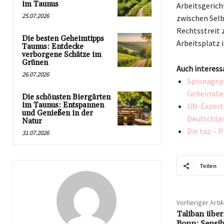
im Taunus
Arbeitsgerich
25.07.2026
zwischen Selb
Rechtsstreit 
Die besten Geheimtipps
Arbeitsplatz 
Taunus: Entdecke
verborgene Schätze im
Grünen
Auch interess
26.07.2026
Spionagepr
Geheimdie
Die schönsten Biergärten
im Taunus: Entspannen
UN-Experte
und Genießen in der
Deutschla
Natur
Die taz – 
31.07.2026
Teilen
Vorheriger Artik
Taliban über
Bonn: Sensib