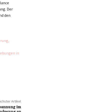
alance
ng. Der
nd den
rrung,
gebungen in
chster Artikel
spannung im
ufschwung an