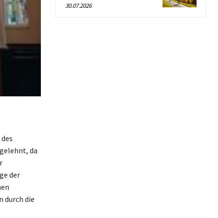
30.07.2026
 des
gelehnt, da
r
ge der
hen
n durch die