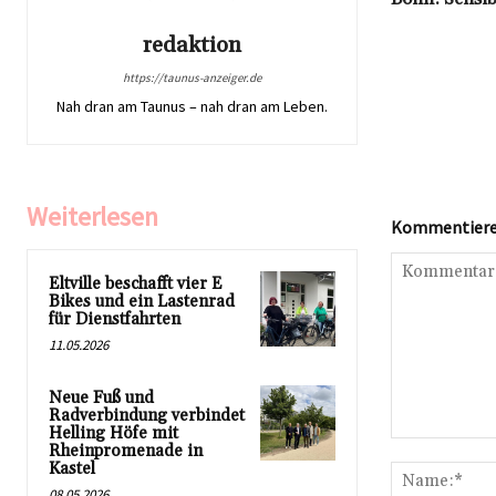
redaktion
https://taunus-anzeiger.de
Nah dran am Taunus – nah dran am Leben.
Weiterlesen
Kommentieren
Eltville beschafft vier E
Bikes und ein Lastenrad
für Dienstfahrten
11.05.2026
Neue Fuß und
Radverbindung verbindet
Helling Höfe mit
Kommentar:
Rheinpromenade in
Kastel
08.05.2026