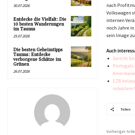
nach Profitma
30.07.2026
Volkswagen st
Entdecke die Vielfalt: Die
internen Verä
10 besten Wanderungen
noch Jahre i
im Taunus
sein Image zu
25.07.2026
Die besten Geheimtipps
Auch interess
Taunus: Entdecke
Gericht bl
verborgene Schätze im
Grünen
Portugals
26.07.2026
Amerikane
EZB beläss
robustem 
Teilen
Vorheriger Artik