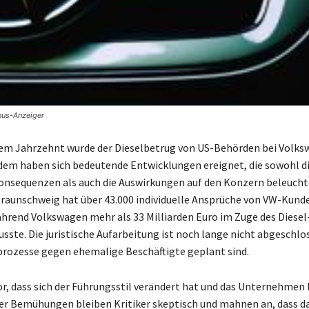
nus-Anzeiger
nem Jahrzehnt wurde der Dieselbetrug von US-Behörden bei Volk
tdem haben sich bedeutende Entwicklungen ereignet, die sowohl d
onsequenzen als auch die Auswirkungen auf den Konzern beleucht
raunschweig hat über 43.000 individuelle Ansprüche von VW-Kund
hrend Volkswagen mehr als 33 Milliarden Euro im Zuge des Diesel
sste. Die juristische Aufarbeitung ist noch lange nicht abgeschlo
prozesse gegen ehemalige Beschäftigte geplant sind.
r, dass sich der Führungsstil verändert hat und das Unternehmen 
eser Bemühungen bleiben Kritiker skeptisch und mahnen an, dass d