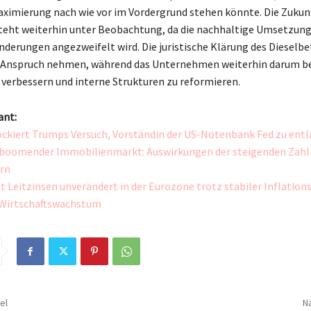
ximierung nach wie vor im Vordergrund stehen könnte. Die Zukun
eht weiterhin unter Beobachtung, da die nachhaltige Umsetzung
nderungen angezweifelt wird. Die juristische Klärung des Dieselbe
n Anspruch nehmen, während das Unternehmen weiterhin darum be
 verbessern und interne Strukturen zu reformieren.
ant:
ockiert Trumps Versuch, Vorständin der US-Notenbank Fed zu entl
 boomender Immobilienmarkt: Auswirkungen der steigenden Zahl
rn
t Leitzinsen unverändert in der Eurozone trotz stabiler Inflation
Wirtschaftswachstum
el
Nä