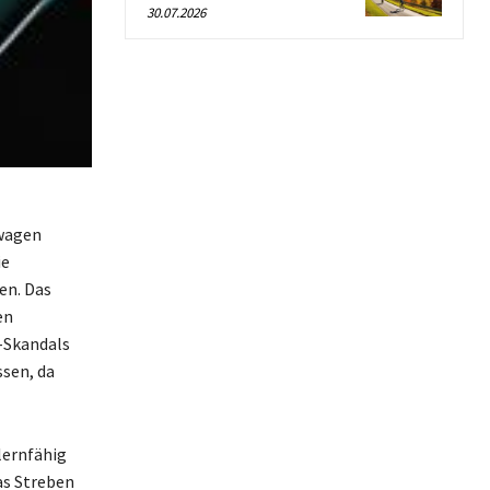
30.07.2026
swagen
ie
en. Das
en
-Skandals
ssen, da
lernfähig
as Streben