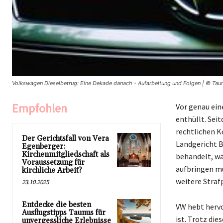
Volkswagen Dieselbetrug: Eine Dekade danach - Aufarbeitung und Folgen | © Tau
Empfohlen
Vor genau ei
enthüllt. Sei
rechtlichen K
Der Gerichtsfall von Vera
Landgericht B
Egenberger:
Kirchenmitgliedschaft als
behandelt, wä
Voraussetzung für
aufbringen mu
kirchliche Arbeit?
weitere Straf
23.10.2025
Entdecke die besten
VW hebt hervo
Ausflugstipps Taunus für
ist. Trotz di
unvergessliche Erlebnisse