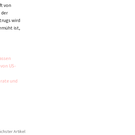
ft von
 der
trugs wird
müht ist,
assen
 von US-
srate und
chster Artikel