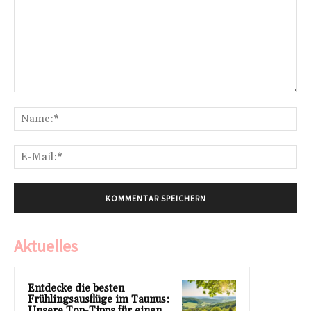
Kommentar:
Na
E-
Mai
Aktuelles
Entdecke die besten
Frühlingsausflüge im Taunus:
Unsere Top-Tipps für einen