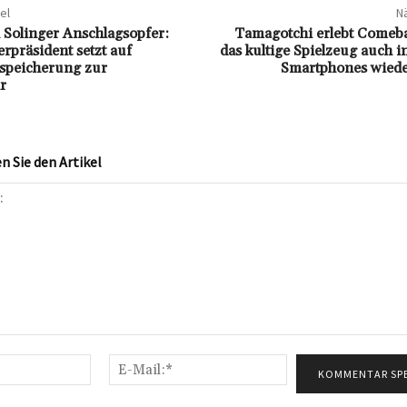
el
Nä
Solinger Anschlagsopfer:
Tamagotchi erlebt Come
präsident setzt auf
das kultige Spielzeug auch i
speicherung zur
Smartphones wieder
r
 Sie den Artikel
Name:*
E-
Mail:*