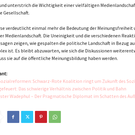
nd unterstrich die Wichtigkeit einer vielfältigen Medienlandschaft
 Gesellschaft.
se verdeutlicht einmal mehr die Bedeutung der Meinungsfreiheit 
 der Medienlandschaft. Die Uneinigkeit und die verschiedenen Reakt
sagen zeigen, wie gespalten die politische Landschaft in Bezug au
 ist. Es bleibt abzuwarten, wie sich die Diskussionen weiterent
uss sie auf die öffentliche Meinungsbildung haben werden.
ant:
Sozialreformen: Schwarz-Rote Koalition ringt um Zukunft des Soz
efeuert: Das schwierige Verhältnis zwischen Politik und Bahn
ster Wadephul – Der Pragmatische Diplomat im Schatten des Au