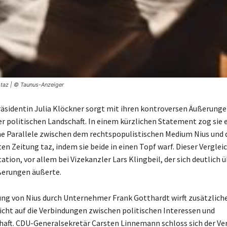
d taz | © Taunus-Anzeiger
sidentin Julia Klöckner sorgt mit ihren kontroversen Äußerunge
er politischen Landschaft. In einem kürzlichen Statement zog sie 
 Parallele zwischen dem rechtspopulistischen Medium Nius und 
en Zeitung taz, indem sie beide in einen Topf warf. Dieser Vergleic
itation, vor allem bei Vizekanzler Lars Klingbeil, der sich deutlich 
ßerungen äußerte.
ung von Nius durch Unternehmer Frank Gotthardt wirft zusätzlich
 Licht auf die Verbindungen zwischen politischen Interessen und
aft. CDU-Generalsekretär Carsten Linnemann schloss sich der Ve