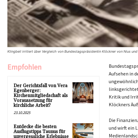
Klingbeil irritiert über Vergleich von Bundestagspräsidentin Klöckner von Nius un
Empfohlen
Bundestagsprä
Aufsehen in d
ungewöhnliche
Der Gerichtsfall von Vera
linksgerichtet
Egenberger:
Kirchenmitgliedschaft als
Kritik und Irr
Voraussetzung für
Klöckners Äu
kirchliche Arbeit?
23.10.2025
Die Finanzier
Entdecke die besten
und wirft ein
Ausflugstipps Taunus für
Medienlandsch
unvergessliche Erlebnisse