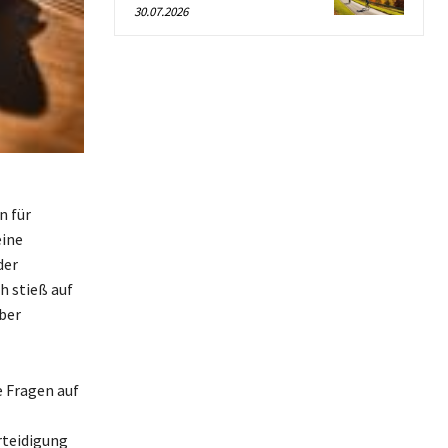
30.07.2026
n für
eine
der
h stieß auf
über
e Fragen auf
rteidigung