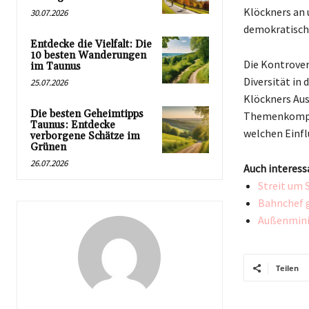
Klöckners an u
30.07.2026
demokratische
Entdecke die Vielfalt: Die
10 besten Wanderungen
Die Kontrover
im Taunus
Diversität in
25.07.2026
Klöckners Aus
Die besten Geheimtipps
Themenkomplex
Taunus: Entdecke
welchen Einfl
verborgene Schätze im
Grünen
26.07.2026
Auch interess
Streit um 
Bahnchef g
Außenmini
Teilen