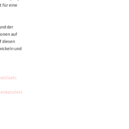
 für eine
und der
ionen auf
f diesen
wickeln und
ialstaats
ßenkanzlers