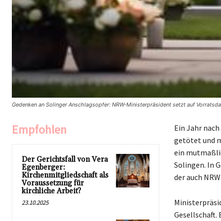
Gedenken an Solinger Anschlagsopfer: NRW-Ministerpräsident setzt auf Vorratsd
Empfohlen
Ein Jahr nach
getötet und m
ein mutmaßlic
Der Gerichtsfall von Vera
Solingen. In 
Egenberger:
Kirchenmitgliedschaft als
der auch NRW
Voraussetzung für
kirchliche Arbeit?
Ministerpräsi
23.10.2025
Gesellschaft.