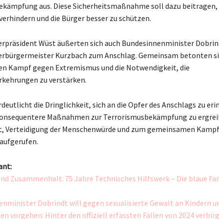
kämpfung aus. Diese Sicherheitsmaßnahme soll dazu beitragen, 
verhindern und die Bürger besser zu schützen.
rpräsident Wüst äußerten sich auch Bundesinnenminister Dobrin
erbürgermeister Kurzbach zum Anschlag. Gemeinsam betonten si
en Kampf gegen Extremismus und die Notwendigkeit, die
rkehrungen zu verstärken.
rdeutlicht die Dringlichkeit, sich an die Opfer des Anschlags zu er
 konsequentere Maßnahmen zur Terrorismusbekämpfung zu ergreif
tät, Verteidigung der Menschenwürde und zum gemeinsamen Kamp
aufgerufen.
ant:
nd Zusammenhalt: 75 Jahre Technisches Hilfswerk – Die blaue Fam
nminister Dobrindt will gegen sexualisierte Gewalt an Kindern u
n vorgehen: Hinter den offiziell erfassten Fällen von 2024 verbirg