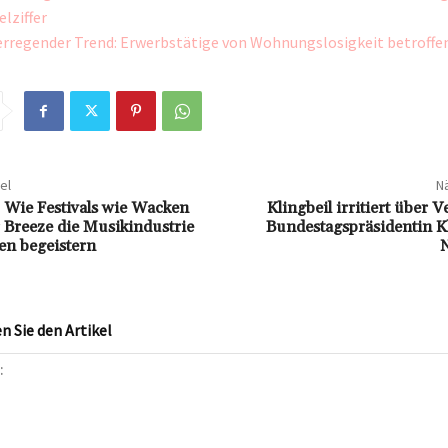
lziffer
rregender Trend: Erwerbstätige von Wohnungslosigkeit betroffe
el
Nä
 Wie Festivals wie Wacken
Klingbeil irritiert über 
Breeze die Musikindustrie
Bundestagspräsidentin K
en begeistern
N
 Sie den Artikel