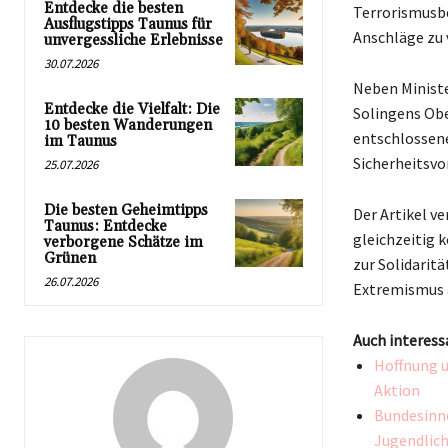
Entdecke die besten
Terrorismusbe
Ausflugstipps Taunus für
Anschläge zu 
unvergessliche Erlebnisse
30.07.2026
Neben Ministe
Entdecke die Vielfalt: Die
Solingens Ob
10 besten Wanderungen
entschlossen
im Taunus
Sicherheitsvo
25.07.2026
Die besten Geheimtipps
Der Artikel ve
Taunus: Entdecke
gleichzeitig
verborgene Schätze im
Grünen
zur Solidari
26.07.2026
Extremismus 
Auch interess
Hoffnung u
Aktion
Bundesinne
Jugendliche