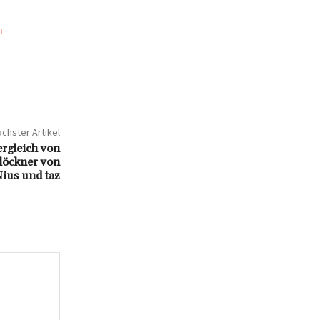
n
chster Artikel
Vergleich von
löckner von
ius und taz