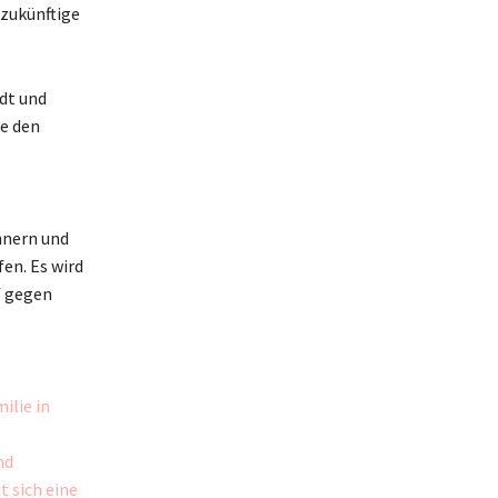
zukünftige
dt und
e den
innern und
en. Es wird
f gegen
ilie in
nd
t sich eine