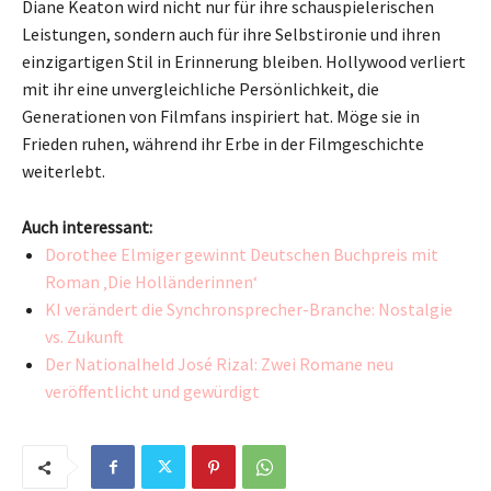
Diane Keaton wird nicht nur für ihre schauspielerischen
Leistungen, sondern auch für ihre Selbstironie und ihren
einzigartigen Stil in Erinnerung bleiben. Hollywood verliert
mit ihr eine unvergleichliche Persönlichkeit, die
Generationen von Filmfans inspiriert hat. Möge sie in
Frieden ruhen, während ihr Erbe in der Filmgeschichte
weiterlebt.
Auch interessant:
Dorothee Elmiger gewinnt Deutschen Buchpreis mit
Roman ‚Die Holländerinnen‘
KI verändert die Synchronsprecher-Branche: Nostalgie
vs. Zukunft
Der Nationalheld José Rizal: Zwei Romane neu
veröffentlicht und gewürdigt