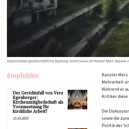
Deutschlands gesellschaftliche Spaltung: Kontroverse um Kanzler Merz' Appelle z
Empfohlen
Kanzler Merz 
Mehrarbeit un
Während er au
Der Gerichtsfall von Vera
Kritiker dies
Egenberger:
Kirchenmitgliedschaft als
Voraussetzung für
Die Diskussio
kirchliche Arbeit?
sowie die zu
23.10.2025
Politik der ’s