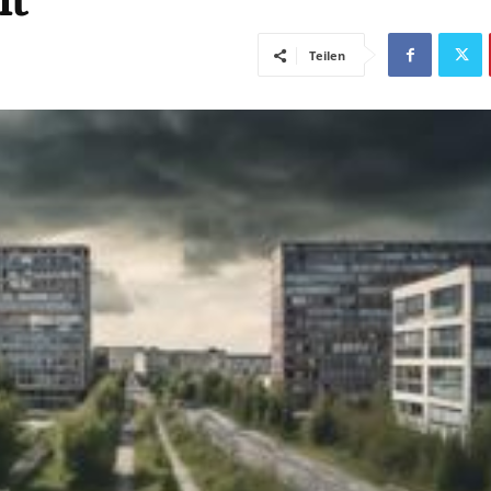
ht
Teilen