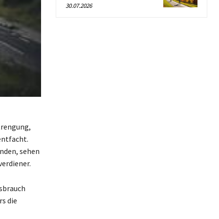
30.07.2026
trengung,
entfacht.
inden, sehen
erdiener.
ssbrauch
s die