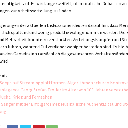
rechtigkeit auf. Es wird angezweifelt, ob moralische Debatten au
ngen zur Arbeitsverteilung zu finden.
lgerungen der aktuellen Diskussionen deuten darauf hin, dass Merz
aftlich spaltend und wenig produktiv wahrgenommen werden. Die
und Mehrarbeit könnte zu verstärkten Verteilungskämpfen und Str
ern führen, während Gutverdiener weniger betroffen sind. Es bleibt
 an den Gemeinsinn tatsächlich die gewünschten Verhaltensände
wird.
ant:
-Songs auf Streamingplattformen: Algorithmen schüren Kontrov
enlegende Georg Stefan Troller im Alter von 103 Jahren verstorbe
lucht, Krieg und Fernsehen
 Sänger mit der Erfolgsformel: Musikalische Authentizität und lit
ung