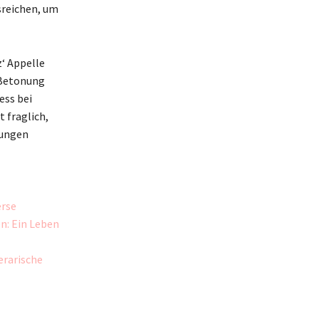
sreichen, um
‘ Appelle
 Betonung
ess bei
 fraglich,
rungen
erse
n: Ein Leben
erarische