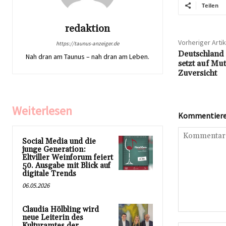
Teilen
redaktion
Vorheriger Artik
https://taunus-anzeiger.de
Deutschland 
Nah dran am Taunus – nah dran am Leben.
setzt auf Mu
Zuversicht
Weiterlesen
Kommentieren
Social Media und die
junge Generation:
Eltviller Weinforum feiert
50. Ausgabe mit Blick auf
digitale Trends
06.05.2026
Claudia Hölbling wird
Kommentar:
neue Leiterin des
Kulturamtes der