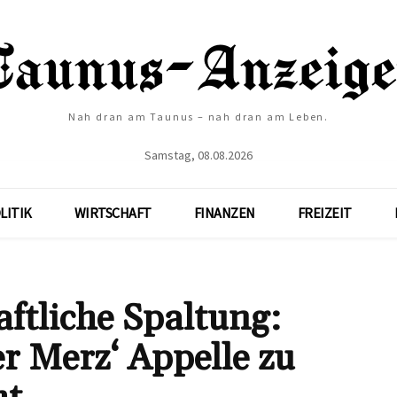
Nah dran am Taunus – nah dran am Leben.
Samstag, 08.08.2026
LITIK
WIRTSCHAFT
FINANZEN
FREIZEIT
aftliche Spaltung:
r Merz‘ Appelle zu