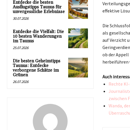
Entdecke die besten
Verteilungsge
Ausflugstipps Taunus für
effektive Lösu
unvergessliche Erlebnisse
30.07.2026
Die Schlussfo
Entdecke die Vielfalt: Die
als gesellsch
10 besten Wanderungen
auf Verzicht 
im Taunus
Geringverdien
25.07.2026
ob der Appell
Die besten Geheimtipps
herbeiführen 
Taunus: Entdecke
verborgene Schätze im
Grünen
Auch interess
26.07.2026
Rechte KI
Journalist
zwischen F
Wanda, der
Überrasch