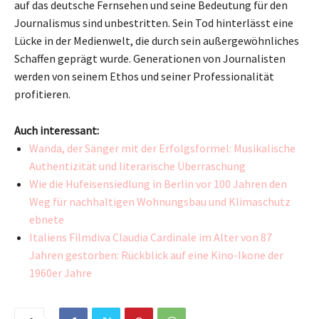
auf das deutsche Fernsehen und seine Bedeutung für den
Journalismus sind unbestritten. Sein Tod hinterlässt eine
Lücke in der Medienwelt, die durch sein außergewöhnliches
Schaffen geprägt wurde. Generationen von Journalisten
werden von seinem Ethos und seiner Professionalität
profitieren.
Auch interessant:
Wanda, der Sänger mit der Erfolgsformel: Musikalische
Authentizität und literarische Überraschung
Wie die Hufeisensiedlung in Berlin vor 100 Jahren den
Weg für nachhaltigen Wohnungsbau und Klimaschutz
ebnete
Italiens Filmdiva Claudia Cardinale im Alter von 87
Jahren gestorben: Rückblick auf eine Kino-Ikone der
1960er Jahre