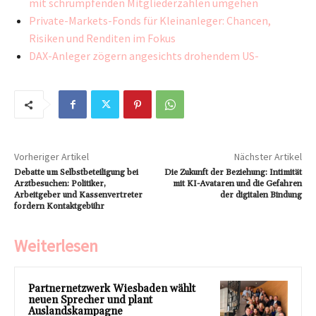
mit schrumpfenden Mitgliederzahlen umgehen
Private-Markets-Fonds für Kleinanleger: Chancen,
Risiken und Renditen im Fokus
DAX-Anleger zögern angesichts drohendem US-
Vorheriger Artikel
Nächster Artikel
Debatte um Selbstbeteiligung bei
Die Zukunft der Beziehung: Intimität
Arztbesuchen: Politiker,
mit KI-Avataren und die Gefahren
Arbeitgeber und Kassenvertreter
der digitalen Bindung
fordern Kontaktgebühr
Weiterlesen
Partnernetzwerk Wiesbaden wählt
neuen Sprecher und plant
Auslandskampagne