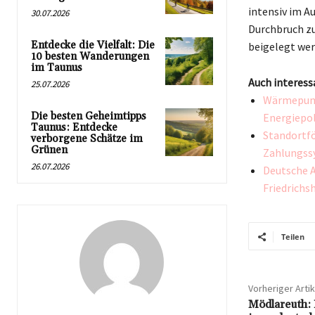
intensiv im A
30.07.2026
Durchbruch zu
Entdecke die Vielfalt: Die
beigelegt wer
10 besten Wanderungen
im Taunus
Auch interess
25.07.2026
Wärmepump
Die besten Geheimtipps
Energiepol
Taunus: Entdecke
Standortfö
verborgene Schätze im
Grünen
Zahlungss
26.07.2026
Deutsche A
Friedrichs
Teilen
Vorheriger Artik
Mödlareuth: 