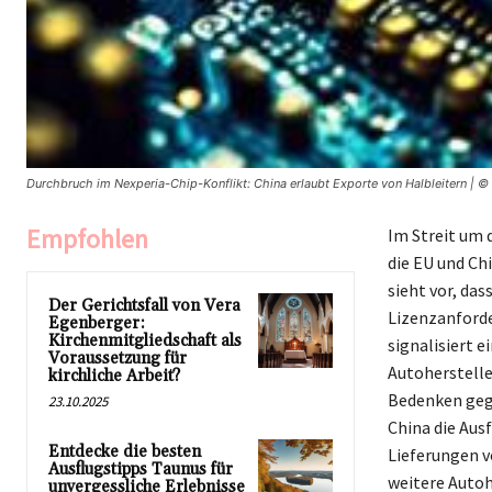
Durchbruch im Nexperia-Chip-Konflikt: China erlaubt Exporte von Halbleitern | 
Empfohlen
Im Streit um 
die EU und Ch
sieht vor, da
Der Gerichtsfall von Vera
Lizenzanforde
Egenberger:
Kirchenmitgliedschaft als
signalisiert 
Voraussetzung für
Autoherstelle
kirchliche Arbeit?
Bedenken gege
23.10.2025
China die Aus
Entdecke die besten
Lieferungen 
Ausflugstipps Taunus für
weitere Autoh
unvergessliche Erlebnisse