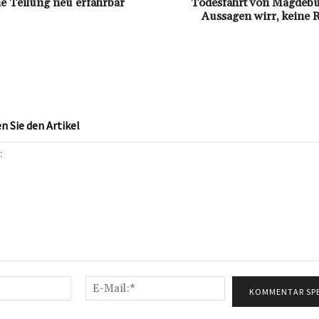
e Teilung neu erfahrbar
Todesfahrt von Magdebur
Aussagen wirr, keine 
 Sie den Artikel
Name:*
E-
Mail:*