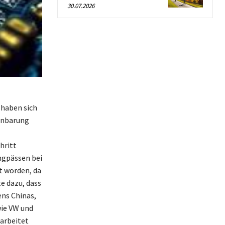
30.07.2026
 haben sich
einbarung
hritt
Engpässen bei
t worden, da
e dazu, dass
ens Chinas,
ie VW und
 arbeitet