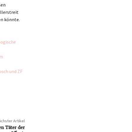
sen
llerstreit
en könnte.
logische
em
osch und ZF
chster Artikel
n Täter der