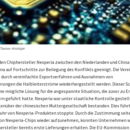
© Taunus-Anzeiger
den Chiphersteller Nexperia zwischen den Niederlanden und China
ina auf Fortschritte zur Beilegung des Konflikts geeinigt. Die Ver
ss durch vereinfachte Exportverfahren und Ausnahmen von
rungen die Halbleiterströme wiederhergestellt werden. Dieser Sc
eine mögliche Lösung für die angespannte Situation, die zuvor zu 
rn geführt hatte. Nexperia war unter staatliche Kontrolle gestell
nüber der chinesischen Muttergesellschaft bestanden. Dies führt
fuhr von Nexperia-Produkten stoppte. Durch die Zustimmung seit
von Nexperia-Chips wieder aufzunehmen, konnten Unternehmen w
ersteller bereits erste Lieferungen erhalten. Die EU-Kommission