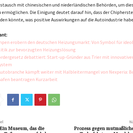
ustausch mit chinesischen und niederländischen Behörden, um die
 ermöglichen. Die Einigung deutet darauf hin, dass der Chipherste
den könnte, was positive Auswirkungen auf die Autoindustrie hab
ant:
en erobern den deutschen Heizungsmarkt: Von Symbol für ideo
itik zur bevorzugten Heizungslösung
rdergesetz debattiert: Start-up-Gründer aus Trier mit innovativ
ystem
utobranche kämpft weiter mit Halbleitermangel von Nexperia: B
hafen beantragen Kurzarbeit
el
Nä
Ein Museum, das die
Prozess gegen mutmaßliche