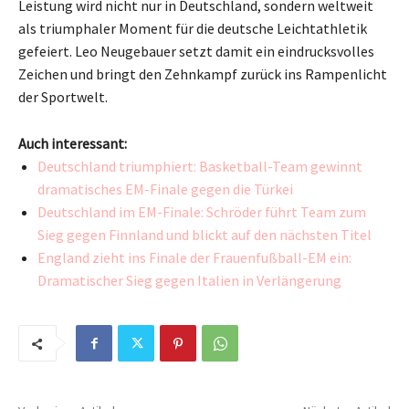
Leistung wird nicht nur in Deutschland, sondern weltweit
als triumphaler Moment für die deutsche Leichtathletik
gefeiert. Leo Neugebauer setzt damit ein eindrucksvolles
Zeichen und bringt den Zehnkampf zurück ins Rampenlicht
der Sportwelt.
Auch interessant:
Deutschland triumphiert: Basketball-Team gewinnt
dramatisches EM-Finale gegen die Türkei
Deutschland im EM-Finale: Schröder führt Team zum
Sieg gegen Finnland und blickt auf den nächsten Titel
England zieht ins Finale der Frauenfußball-EM ein:
Dramatischer Sieg gegen Italien in Verlängerung