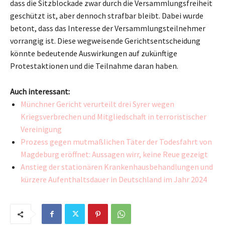
dass die Sitzblockade zwar durch die Versammlungsfreiheit
geschützt ist, aber dennoch strafbar bleibt. Dabei wurde
betont, dass das Interesse der Versammlungsteilnehmer
vorrangig ist. Diese wegweisende Gerichtsentscheidung
könnte bedeutende Auswirkungen auf zukünftige
Protestaktionen und die Teilnahme daran haben.
Auch interessant:
Münchner Gericht verurteilt drei Syrer wegen
Kriegsverbrechen und Mitgliedschaft in terroristischer
Vereinigung
Prozess gegen mutmaßlichen Täter der Todesfahrt von
Magdeburg eröffnet: Aussagen wirr, keine Reue gezeigt
Anstieg der stationären Krankenhausbehandlungen und
kürzere Aufenthaltsdauer in Deutschland im Jahr 2024