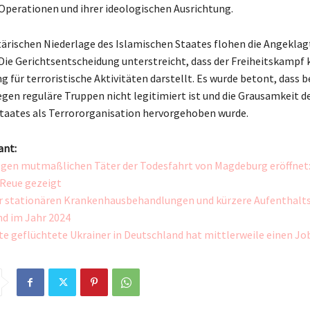
 Operationen und ihrer ideologischen Ausrichtung.
tärischen Niederlage des Islamischen Staates flohen die Angekla
Die Gerichtsentscheidung unterstreicht, dass der Freiheitskampf 
g für terroristische Aktivitäten darstellt. Es wurde betont, dass 
gen reguläre Truppen nicht legitimiert ist und die Grausamkeit d
taates als Terrororganisation hervorgehoben wurde.
ant:
gen mutmaßlichen Täter der Todesfahrt von Magdeburg eröffnet
e Reue gezeigt
r stationären Krankenhausbehandlungen und kürzere Aufenthalts
d im Jahr 2024
te geflüchtete Ukrainer in Deutschland hat mittlerweile einen Jo