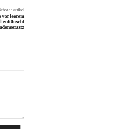
chster Artikel
 vor leerem
l enttäuscht
adensersatz