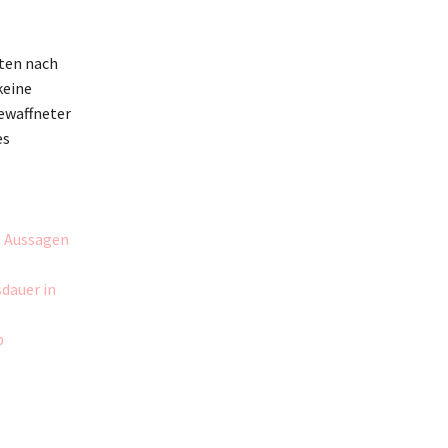
gten nach
keine
bewaffneter
es
: Aussagen
dauer in
b