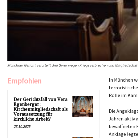
Münchner Gericht verurteilt drei Syrer wegen Kriegsverbrechen und Mitgliedschaft
Empfohlen
In München wu
terroristisch
Rolle im Kamp
Der Gerichtsfall von Vera
Egenberger:
Kirchenmitgliedschaft als
Die Angeklagt
Voraussetzung für
Jahren aktiv 
kirchliche Arbeit?
bewaffneten R
23.10.2025
Anklage legte