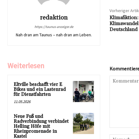
Vorheriger Artik
redaktion
Klimafiktion
Klimawandel 
https://taunus-anzeiger.de
Deutschland 
Nah dran am Taunus – nah dran am Leben.
Weiterlesen
Kommentieren
Eltville beschafft vier E
Bikes und ein Lastenrad
für Dienstfahrten
11.05.2026
Neue Fuß und
Radverbindung verbindet
Helling Höfe mit
Kommentar:
Rheinpromenade in
Kastel