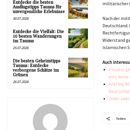
Entdecke die besten
militärischer
Ausflugstipps Taunus für
unvergessliche Erlebnisse
Nach der mili
30.07.2026
Deutschland. 
Entdecke die Vielfalt: Die
Rechtfertigun
10 besten Wanderungen
Widerstand ge
im Taunus
Islamischen S
25.07.2026
Die besten Geheimtipps
Auch interess
Taunus: Entdecke
Prozess ge
verborgene Schätze im
Grünen
wirr, kein
26.07.2026
Anstieg de
Deutschlan
Jeder zwei
Teilen