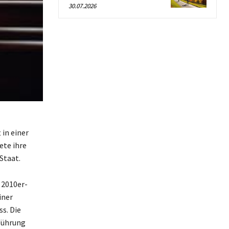
30.07.2026
in einer
ete ihre
Staat.
 2010er-
iner
s. Die
nführung