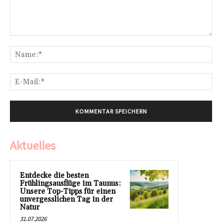
Kommentar:
Na
E-
Mai
Aktuelles
Entdecke die besten
Frühlingsausflüge im Taunus:
Unsere Top-Tipps für einen
unvergesslichen Tag in der
Natur
31.07.2026