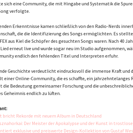
e sich eine Community, die mit Hingabe und Systematik die Spur
ong verfolgte.
enden Erkenntnisse kamen schließlich von den Radio-Nerds inner
chaft, die die Identifizierung des Songs ermöglichten. Es stellte
 FEX aus Kiel die Schöpfer des gesuchten Songs waren. Nach 40 Ja
r Lied erneut live und wurde sogar neu im Studio aufgenommen, wä
unity endlich den fehlenden Titel und Interpreten erfuhr.
de Geschichte verdeutlicht eindrucksvoll die immense Kraft und 
einer Online-Community, die es schaffte, ein jahrzehntelanges R
igt die Bedeutung gemeinsamer Forschung und die unbeschreibliche
s Geheimnis endlich zu lüften.
ant:
ft bricht Rekorde mit neuem Album in Deutschland
sznahorkai: Der Meister der Apokalypse und der Kunst in trostlos
ntiert exklusive und preiswerte Design-Kollektion von Gustaf We