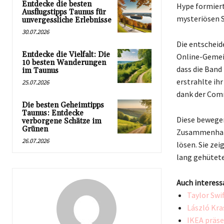
Entdecke die besten
Hype formiert
Ausflugstipps Taunus für
mysteriösen S
unvergessliche Erlebnisse
30.07.2026
Die entscheid
Entdecke die Vielfalt: Die
Online-Gemeins
10 besten Wanderungen
dass die Band
im Taunus
erstrahlte ih
25.07.2026
dank der Comm
Die besten Geheimtipps
Taunus: Entdecke
Diese bewegen
verborgene Schätze im
Grünen
Zusammenhalt 
26.07.2026
lösen. Sie ze
lang gehütete
Auch interess
Taylor Swi
László Kra
IKEA präse