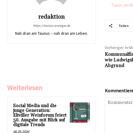
Twist im M
redaktion
https://taunus-anzeiger.de
Teilen
Nah dran am Taunus – nah dran am Leben.
Vorheriger Artik
Kommunalfina
wie Ludwigsh
Abgrund
Weiterlesen
Kommentieren
Social Media und die
junge Generation:
Eltviller Weinforum feiert
50. Ausgabe mit Blick auf
digitale Trends
06.05.2026