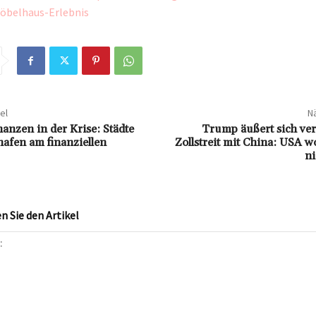
öbelhaus-Erlebnis
el
Nä
nzen in der Krise: Städte
Trump äußert sich ver
afen am finanziellen
Zollstreit mit China: USA wo
ni
 Sie den Artikel