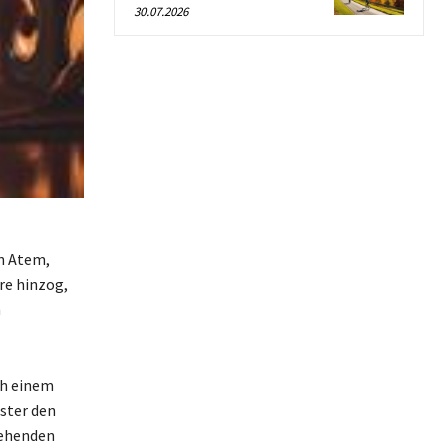
30.07.2026
in Atem,
hre hinzog,
n
ch einem
ster den
tehenden