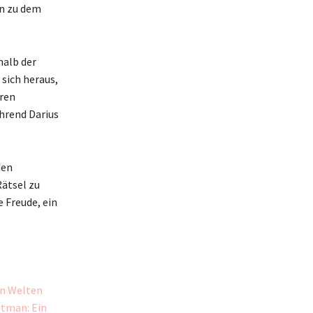
en zu dem
halb der
 sich heraus,
hren
hrend Darius
den
ätsel zu
 Freude, ein
en Welten
stman: Ein