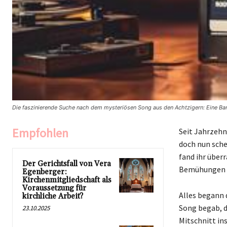
Die faszinierende Suche nach dem mysteriösen Song aus den Achtzigern: Eine Ban
Empfohlen
Seit Jahrzehn
doch nun schei
fand ihr über
Der Gerichtsfall von Vera
Bemühungen zu
Egenberger:
Kirchenmitgliedschaft als
Voraussetzung für
Alles begann 
kirchliche Arbeit?
Song begab, d
23.10.2025
Mitschnitt in