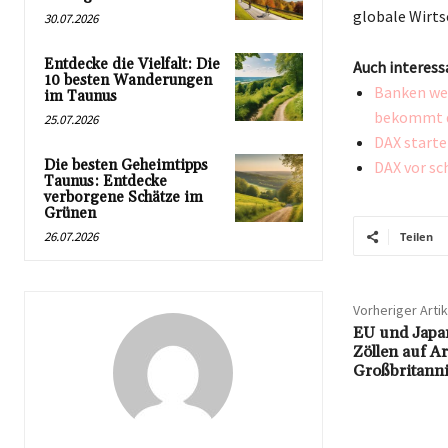
globale Wirts
30.07.2026
Entdecke die Vielfalt: Die
Auch interess
10 besten Wanderungen
Banken wer
im Taunus
bekommt d
25.07.2026
DAX starte
Die besten Geheimtipps
DAX vor sc
Taunus: Entdecke
verborgene Schätze im
Grünen
26.07.2026
Teilen
Vorheriger Artik
EU und Japa
Zöllen auf A
Großbritanni