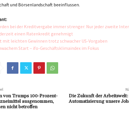
chaft und Börsenlandschaft beeinflussen.
ant:
den bei der Kreditvergabe immer strenger: Nur jeder zweite Inter
erzeit einen Ratenkredit genehmigt
t mit leichten Gewinnen trotz schwacher US-Vorgaben
hwachem Start – ifo-Geschäftsklimaindex im Fokus
el
Nä
n von Trumps 100-Prozent-
Die Zukunft der Arbeitswelt
rzneimittel ausgenommen,
Automatisierung unsere Job
en nicht betroffen