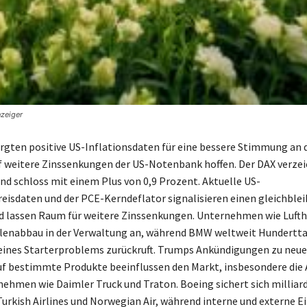
zeiger
rgten positive US-Inflationsdaten für eine bessere Stimmung an 
f weitere Zinssenkungen der US-Notenbank hoffen. Der DAX verzei
d schloss mit einem Plus von 0,9 Prozent. Aktuelle US-
eisdaten und der PCE-Kerndeflator signalisieren einen gleichble
d lassen Raum für weitere Zinssenkungen. Unternehmen wie Luft
llenabbau in der Verwaltung an, während BMW weltweit Hundertt
eines Starterproblems zurückruft. Trumps Ankündigungen zu neu
uf bestimmte Produkte beeinflussen den Markt, insbesondere die 
nehmen wie Daimler Truck und Traton. Boeing sichert sich millia
Turkish Airlines und Norwegian Air, während interne und externe Ei