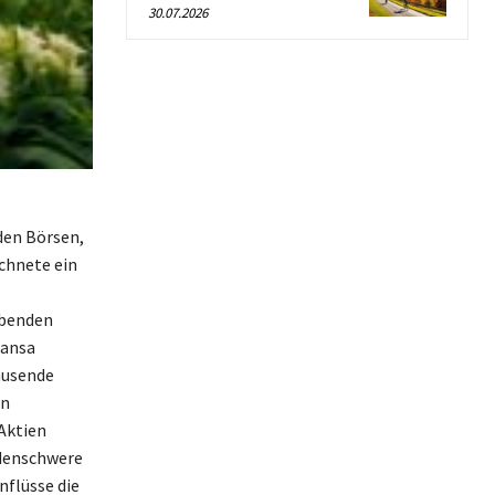
30.07.2026
den Börsen,
chnete ein
ibenden
hansa
ausende
en
Aktien
rdenschwere
nflüsse die