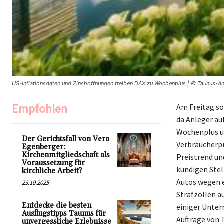
US-Inflationsdaten und Zinshoffnungen treiben DAX zu Wochenplus | © Taunus-An
Empfohlen
Am Freitag so
da Anleger au
Wochenplus un
Der Gerichtsfall von Vera
Verbraucherpr
Egenberger:
Kirchenmitgliedschaft als
Preistrend un
Voraussetzung für
kündigen Ste
kirchliche Arbeit?
Autos wegen 
23.10.2025
Strafzöllen a
Entdecke die besten
einiger Unter
Ausflugstipps Taunus für
Aufträge von 
unvergessliche Erlebnisse