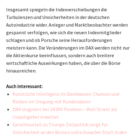
Insgesamt spiegeln die Indexverschiebungen die
Turbulenzen und Unsicherheiten in der deutschen
Autoindustrie wider. Anleger und Marktbeobachter werden
gespannt verfolgen, wie sich die neuen Indexmitglieder
schlagen und ob Porsche seine Herausforderungen
meistern kann. Die Veränderungen im DAX werden nicht nur
die Aktienkurse beeinflussen, sondern auch breitere
wirtschaftliche Auswirkungen haben, die über die Börse
hinausreichen.
Auch interessant:
Künstliche Intelligenz im Bankwesen: Chancen und
Risiken im Umgang mit Kundendaten
DAX stagniert bei 24.000 Punkten – Wall Street als
Impulsgeber erwartet
Gerichtsurteil zu Trumps Zollpolitik sorgt für
Unsicherheit an den Börsen und schwacher Start in den