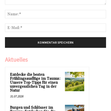
Kommentar:
Na
E-
Mai
Aktuelles
Entdecke die besten
Frühlingsausflüge im Taunus:
Unsere Top-Tipps für einen
unvergesslichen Tag in der
Natur
31.07.2026
Burgen und Schlösser im