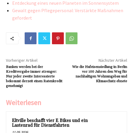
Entdeckung eines neuen Planeten im Sonnensystem
Gewalt gegen Pflegepersonal: Verstärkte Maßnahmen
gefordert
Vorheriger Artikel
Nächster Artikel
Banken werden bei der
Wie die Hufeisensiedlung in Berlin
Kreditvergabe immer strenger:
vor 100 Jahren den Weg für
Nur jeder zweite Interessierte
nachhaltigen Wohnungsbau und
bekommt derzeit einen Ratenkredit
Klimaschutz ebnete
genehmigt
Weiterlesen
Eltville beschafft vier E Bikes und ein
Lastenrad für Dienstfahrten
11.05.2026