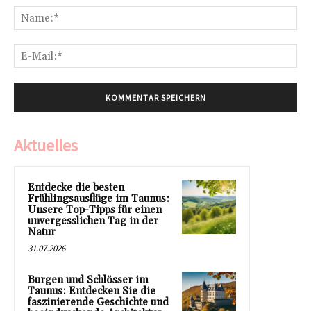
Na
E-
Mai
Aktuelles
Entdecke die besten
Frühlingsausflüge im Taunus:
Unsere Top-Tipps für einen
unvergesslichen Tag in der
Natur
31.07.2026
Burgen und Schlösser im
Taunus: Entdecken Sie die
faszinierende Geschichte und