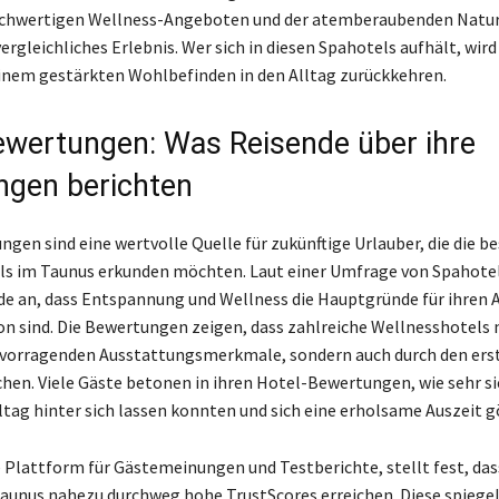
chwertigen Wellness-Angeboten und der atemberaubenden Natur
vergleichliches Erlebnis. Wer sich in diesen Spahotels aufhält, wir
inem gestärkten Wohlbefinden in den Alltag zurückkehren.
wertungen: Was Reisende über ihre
ngen berichten
gen sind eine wertvolle Quelle für zukünftige Urlauber, die die b
ls im Taunus erkunden möchten. Laut einer Umfrage von Spahote
e an, dass Entspannung und Wellness die Hauptgründe für ihren 
ion sind. Die Bewertungen zeigen, dass zahlreiche Wellnesshotels 
rvorragenden Ausstattungsmerkmale, sondern auch durch den ers
chen. Viele Gäste betonen in ihren Hotel-Bewertungen, wie sehr si
ltag hinter sich lassen konnten und sich eine erholsame Auszeit 
e Plattform für Gästemeinungen und Testberichte, stellt fest, das
aunus nahezu durchweg hohe TrustScores erreichen. Diese spiegel