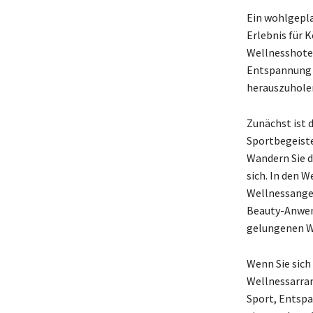
Ein wohlgepl
Erlebnis für K
Wellnesshotels
Entspannung b
herauszuholen
Zunächst ist d
Sportbegeiste
Wandern Sie d
sich. In den 
Wellnessangeb
Beauty-Anwend
gelungenen W
Wenn Sie sich
Wellnessarran
Sport, Entspa