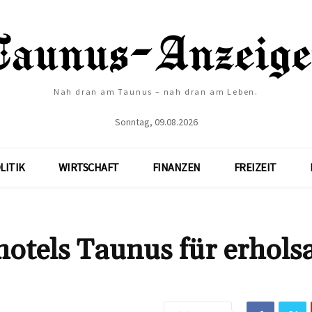
Nah dran am Taunus – nah dran am Leben.
Sonntag, 09.08.2026
LITIK
WIRTSCHAFT
FINANZEN
FREIZEIT
hotels Taunus für erhol