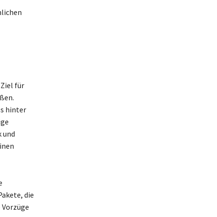
lichen
Ziel für
eßen.
s hinter
ige
k und
einen
e
akete, die
e Vorzüge