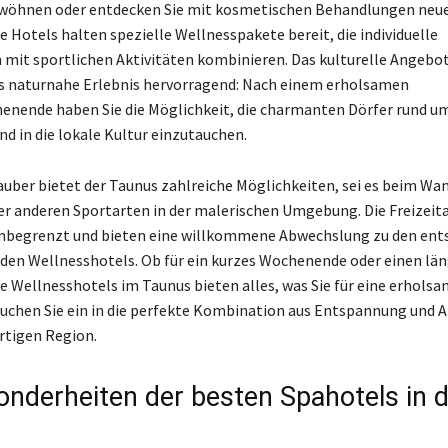
wöhnen oder entdecken Sie mit kosmetischen Behandlungen neu
e Hotels halten spezielle Wellnesspakete bereit, die individuelle
it sportlichen Aktivitäten kombinieren. Das kulturelle Angebot
s naturnahe Erlebnis hervorragend: Nach einem erholsamen
nende haben Sie die Möglichkeit, die charmanten Dörfer rund u
nd in die lokale Kultur einzutauchen.
lauber bietet der Taunus zahlreiche Möglichkeiten, sei es beim Wa
r anderen Sportarten in der malerischen Umgebung. Die Freizeita
unbegrenzt und bieten eine willkommene Abwechslung zu den en
en Wellnesshotels. Ob für ein kurzes Wochenende oder einen lä
ie Wellnesshotels im Taunus bieten alles, was Sie für eine erholsa
uchen Sie ein in die perfekte Kombination aus Entspannung und Ak
artigen Region.
onderheiten der besten Spahotels in d