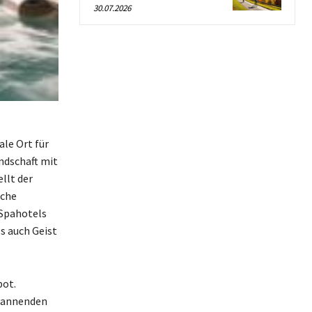
30.07.2026
ale Ort für
ndschaft mit
llt der
iche
 Spahotels
ls auch Geist
bot.
spannenden