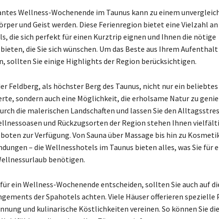
antes Wellness-Wochenende im Taunus kann zu einem unvergleich
örper und Geist werden. Diese Ferienregion bietet eine Vielzahl an
, die sich perfekt für einen Kurztrip eignen und Ihnen die nötige
ieten, die Sie sich wünschen. Um das Beste aus Ihrem Aufenthalt
, sollten Sie einige Highlights der Region berücksichtigen.
er Feldberg, als höchster Berg des Taunus, nicht nur ein beliebtes 
rte, sondern auch eine Möglichkeit, die erholsame Natur zu geni
urch die malerischen Landschaften und lassen Sie den Alltagsstres
Wellnessoasen und Rückzugsorten der Region stehen Ihnen vielfält
oten zur Verfügung. Von Sauna über Massage bis hin zu Kosmeti
ungen – die Wellnesshotels im Taunus bieten alles, was Sie für 
ellnessurlaub benötigen.
 für ein Wellness-Wochenende entscheiden, sollten Sie auch auf di
gements der Spahotels achten. Viele Häuser offerieren spezielle P
nnung und kulinarische Köstlichkeiten vereinen. So können Sie di