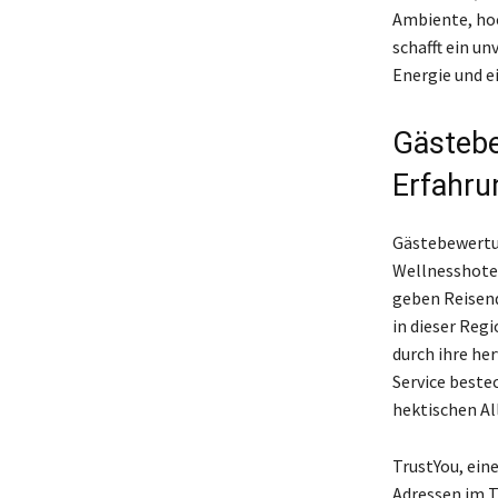
Ambiente, ho
schafft ein un
Energie und e
Gästebe
Erfahru
Gästebewertun
Wellnesshote
geben Reisend
in dieser Reg
durch ihre he
Service beste
hektischen Al
TrustYou, ein
Adressen im T