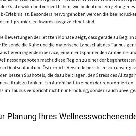
 der Gäste wider und verdeutlichen, wie bedeutend ein gelungenes
b-Erlebnis ist. Besonders hervorgehoben werden die beeindrucke
 oft mit prämierten Awards ausgezeichnet sind.
 die Bewertungen der letzten Monate zeigt, dass gerade zu Beginn 
e Reisende die Ruhe und die malerische Landschaft des Taunus geni
aus hervorragendem Service, einem entspannenden Ambiente und
Wellnessangeboten macht diese Region zu einer der begehrtesten
 in Deutschland und Österreich. Reisende berichten von unverges
en besten Spahotels, die dazu beitragen, den Stress des Alltags h
 neue Kraft zu tanken. Ein Aufenthalt in einem der renommierten
s im Taunus verspricht nicht nur Erholung, sondern auch unverge
.
ur Planung Ihres Wellnesswochenend