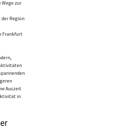
e Wege zur
 der Region
m Frankfurt
ndern,
ktivitäten
tspannenden
ngeren
me Auszeit
tivität in
er