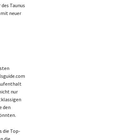
 des Taunus
d mit neuer
esten
lsguide.com
Aufenthalt
nicht nur
tklassigen
e den
gönnten.
s die Top-
n die