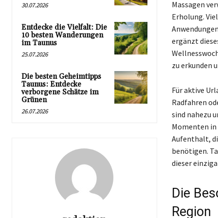
Massagen ver
30.07.2026
Erholung. Viel
Entdecke die Vielfalt: Die
Anwendungen m
10 besten Wanderungen
ergänzt diese
im Taunus
Wellnesswoche
25.07.2026
zu erkunden u
Die besten Geheimtipps
Taunus: Entdecke
Für aktive Ur
verborgene Schätze im
Grünen
Radfahren ode
26.07.2026
sind nahezu 
Momenten in d
Aufenthalt, d
benötigen. Ta
dieser einzig
Die Bes
Region