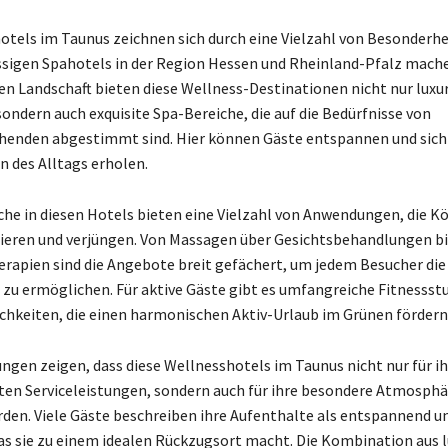
otels im Taunus zeichnen sich durch eine Vielzahl von Besonderhei
assigen Spahotels in der Region Hessen und Rheinland-Pfalz mach
en Landschaft bieten diese Wellness-Destinationen nicht nur luxu
sondern auch exquisite Spa-Bereiche, die auf die Bedürfnisse von
henden abgestimmt sind. Hier können Gäste entspannen und sich
 des Alltags erholen.
che in diesen Hotels bieten eine Vielzahl von Anwendungen, die K
isieren und verjüngen. Von Massagen über Gesichtsbehandlungen bi
erapien sind die Angebote breit gefächert, um jedem Besucher die
zu ermöglichen. Für aktive Gäste gibt es umfangreiche Fitnessst
chkeiten, die einen harmonischen Aktiv-Urlaub im Grünen fördern
gen zeigen, dass diese Wellnesshotels im Taunus nicht nur für ih
en Serviceleistungen, sondern auch für ihre besondere Atmosphä
den. Viele Gäste beschreiben ihre Aufenthalte als entspannend u
s sie zu einem idealen Rückzugsort macht. Die Kombination aus 