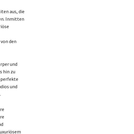
ten aus, die
en. Inmitten
riöse
 von den
örper und
s hin zu
 perfekte
udios und
.
re
re
nd
luxuriösem