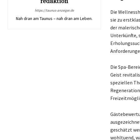
redaktion
https://taunus-anzeiger.de
Die Wellnessh
Nah dran am Taunus – nah dran am Leben.
sie zu erstkl
der malerisch
Unterkünfte, 
Erholungssuc
Anforderungen
Die Spa-Berei
Geist revital
speziellen Th
Regeneration 
Freizeitmögli
Gästebewertun
ausgezeichnet
geschätzt wer
wohltuend, wa