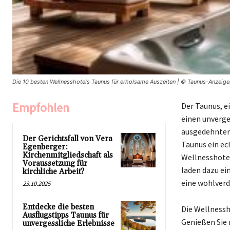
Die 10 besten Wellnesshotels Taunus für erholsame Auszeiten | © Taunus-Anzeige
Empfohlen
Der Taunus, e
einen unverge
ausgedehnten 
Der Gerichtsfall von Vera
Taunus ein ec
Egenberger:
Kirchenmitgliedschaft als
Wellnesshotel
Voraussetzung für
laden dazu ein
kirchliche Arbeit?
eine wohlverd
23.10.2025
Entdecke die besten
Die Wellnessh
Ausflugstipps Taunus für
Genießen Sie 
unvergessliche Erlebnisse