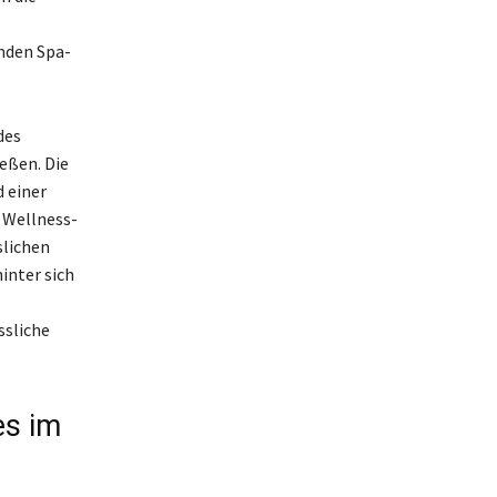
nden Spa-
des
eßen. Die
 einer
 Wellness-
slichen
inter sich
ssliche
es im