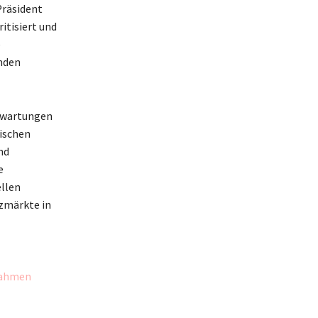
Präsident
itisiert und
e
nden
Erwartungen
wischen
nd
e
ellen
zmärkte in
nahmen