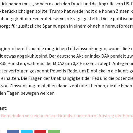
lick haben muss, sondern auch den Druck und die Angriffe von US-
berücksichtigen sollte. Trump hat wiederholt die hohen Zinsen kr
hängigkeit der Federal Reserve in Frage gestellt. Diese politisch
orgt für zusätzliche Spannungen in einem ohnehin herausforder
agieren bereits auf die möglichen Leitzinssenkungen, wobei die 
eit etwas abgekühlt sind. Der deutsche Aktienindex DAX pendelt z
.335 Punkten, während der MDAX um 0,3 Prozent zulegt. Anleger u
er verfolgen gespannt Powells Rede, um Einblicke in die künftig
u erhalten. Die Fragen der Unabhängigkeit der Fed und die potenzi
von Zinssenkungen bleiben dabei zentrale Themen, die die Finan
en Tagen bewegen werden.
ant:
d Gemeinden verzeichnen vor Grundsteuerreform Anstieg der Ein