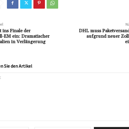
el
Nä
 ins Finale der
DHL muss Paketversand
l-EM ein: Dramatischer
aufgrund neuer Zoll
talien in Verlängerung
e
 Sie den Artikel