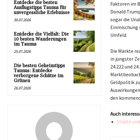
Entdecke die besten
Faktoren im B
Ausflugstipps Taunus für
Donald Trump 
unvergessliche Erlebnisse
sogar die Unab
30.07.2026
Einmischung s
Entdecke die Vielfalt: Die
Umfeld.
10 besten Wanderungen
im Taunus
Die Märkte re
25.07.2026
in jüngster Z
Die besten Geheimtipps
24.222 und 24
Taunus: Entdecke
Marktbeobacht
verborgene Schätze im
Grünen
Geldpolitik z
26.07.2026
Auswirkungen 
den kommend
Auch interess
Städte un