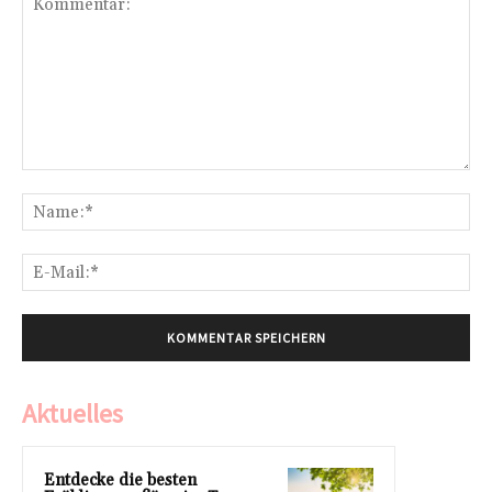
Kommentar:
Na
E-
Mai
Aktuelles
Entdecke die besten