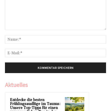
Kommentar:
Na
E-
Mai
Aktuelles
Entdecke die besten
Frühlingsausflüge im Taunus:
Unsere Top-Tipps für einen