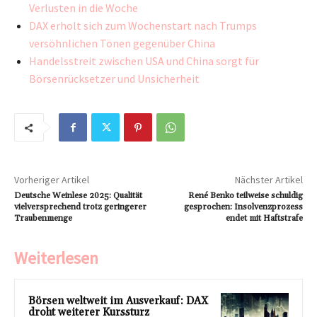
Verlusten in die Woche
DAX erholt sich zum Wochenstart nach Trumps
versöhnlichen Tönen gegenüber China
Handelsstreit zwischen USA und China sorgt für
Börsenrücksetzer und Unsicherheit
Vorheriger Artikel
Nächster Artikel
Deutsche Weinlese 2025: Qualität
René Benko teilweise schuldig
vielversprechend trotz geringerer
gesprochen: Insolvenzprozess
Traubenmenge
endet mit Haftstrafe
Weiterlesen
Börsen weltweit im Ausverkauf: DAX
droht weiterer Kurssturz